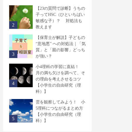
【23の質問で診断】うちの
子ってHSC（ひといちばい
敏感な子）？ 対処法も
教えます
【保育士が解説】子どもの
“意地悪” への対処法｜「気
質」と「親の影響」どっち
が強い？
小4理科の学習に直結！
月の満ち欠けを調べて、そ
の理由を考えさせるコツ
【小学生の自由研究（理
科）】
雲を観察してみよう！ 小
5理科につながるまとめ方
【小学生の自由研究（理
科）】