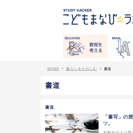
HOME
>
暮らしをたのしむ
>
書道
書道
書道
「書写」の
ツ。
右利きの人は気