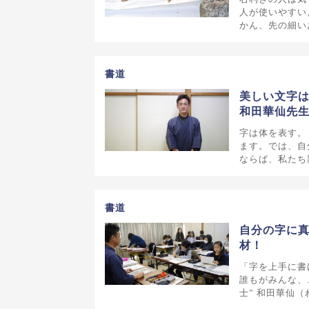
人が使いやすい
かん、先の細い
書道
美しい文字
和田華仙先
字は体を表す。
ます。では、自
ならば、私たち
書道
自分の字に真
材！
「字を上手に書
誰もがみんな、
士” 和田華仙（