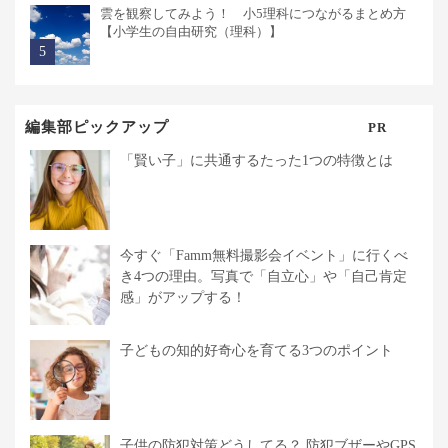
雲を観察してみよう！ 小5理科につながるまとめ方
【小学生の自由研究（理科）】
編集部ピックアップ
PR
「賢い子」に共通するたった1つの特徴とは
今すぐ「Famm無料撮影会イベント」に行くべ
き4つの理由。写真で「自立心」や「自己肯定
感」がアップする！
子どもの知的好奇心を育てる3つのポイント
子供の防犯対策どうしてる？ 防犯ブザーやGPS