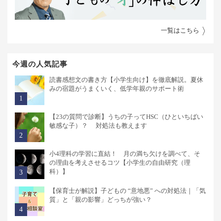
一覧はこちら
今週の人気記事
読書感想文の書き方【小学生向け】を徹底解説。夏休
みの宿題がうまくいく、低学年親のサポート術
【23の質問で診断】うちの子ってHSC（ひといちばい
敏感な子）？ 対処法も教えます
小4理科の学習に直結！ 月の満ち欠けを調べて、そ
の理由を考えさせるコツ【小学生の自由研究（理
科）】
【保育士が解説】子どもの “意地悪” への対処法｜「気
質」と「親の影響」どっちが強い？