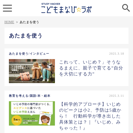

HOME
>
あたまを使う
あたまを使う
あたまを使う/インタビュー
2025.3.18
これって、いじめ？」そうな
るまえに、親子で育てる”自分
を大切にする力”
教育を考える/国語/本・絵本
2025.3.11
【科学的アプローチ】いじめ
のピークは小2、予防は5歳か
ら！ 行動科学が導き出した
具体策とは？｜『いじめ、み
ちゃった！』