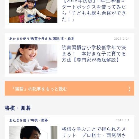
【2025年度版】1年生準備ス
タートボックスを使ってみた
ら「子どもも親も余裕ができ
た！」
あたまを使う/教育を考える/国語/本・絵本
2025.2.24
読書習慣は小学校低学年で決
まる！ 本好きな子に育てる
方法【専門家が徹底解説】
「国語」の記事をもっと読む
将棋・囲碁
あたまを使う/将棋・囲碁
2018.5.1
将棋を学ぶことで得られるメ
リット プロ棋士・西尾明さ