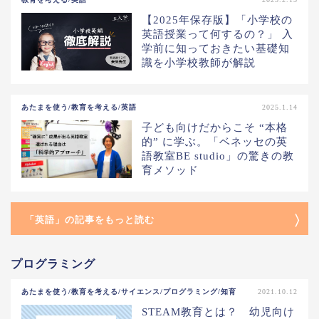
【2025年保存版】「小学校の
英語授業って何するの？」 入
学前に知っておきたい基礎知
識を小学校教師が解説
あたまを使う/教育を考える/英語
2025.1.14
子ども向けだからこそ “本格
的” に学ぶ。「ベネッセの英
語教室BE studio」の驚きの教
育メソッド
「英語」の記事をもっと読む
プログラミング
あたまを使う/教育を考える/サイエンス/プログラミング/知育
2021.10.12
STEAM教育とは？ 幼児向け