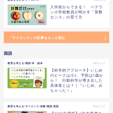
入学前からできる！ ベテラ
ン小学校教員が明かす「算数
センス」の育て方
「サイエンス」の記事をもっと読む
国語
教育を考える/国語/本・絵本
2025.3.11
【科学的アプローチ】いじめ
のピークは小2、予防は5歳か
ら！ 行動科学が導き出した
具体策とは？｜『いじめ、み
ちゃった！』
教育を考える/サイエンス/体験/国語/英語
2025.2.27