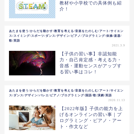
教材や小学校での具体例も紹
介！
あたまを使う/からだを動かす/教育を考える/音楽をたのしむ/アート/サイエン
ス/スイミング/スポーツ/ダンス/デザイン/ピアノ/プログラミング/体操/楽器/
歌/英語
2021.3.9
【子供の習い事】非認知能
力・自己肯定感・考える力・
音感・運動センスがアップす
る習い事はコレ！
あたまを使う/からだを動かす/教育を考える/音楽をたのしむ/アート/サイエン
ス/ダンス/デザイン/バレエ/ピアノ/プログラミング/国語/歌/演劇/英語
2020.11.13
【2022年版】子供の能力を上
げるオンラインの習い事｜プ
ログラミング・ピアノ・アー
ト・作文など