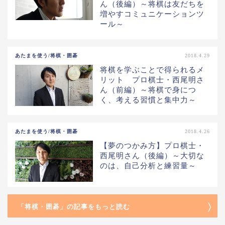
ん（後編）～将棋は友だちを
増やすコミュニケーションツ
ール～
あたまを使う/将棋・囲碁
2018.4.29
将棋を学ぶことで得られるメ
リット プロ棋士・西尾明さ
ん（前編）～将棋で身につ
く、考える習慣と集中力～
あたまを使う/将棋・囲碁
2018.4.26
【夢のつかみ方】プロ棋士・
西尾明さん（後編）～大切な
のは、自己分析と練習量～
「将棋・囲碁」の記事をもっと読む