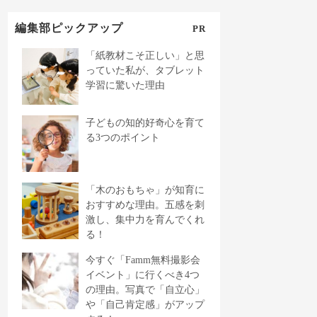
編集部ピックアップ
PR
「紙教材こそ正しい」と思
っていた私が、タブレット
学習に驚いた理由
子どもの知的好奇心を育て
る3つのポイント
「木のおもちゃ」が知育に
おすすめな理由。五感を刺
激し、集中力を育んでくれ
る！
今すぐ「Famm無料撮影会
イベント」に行くべき4つ
の理由。写真で「自立心」
や「自己肯定感」がアップ