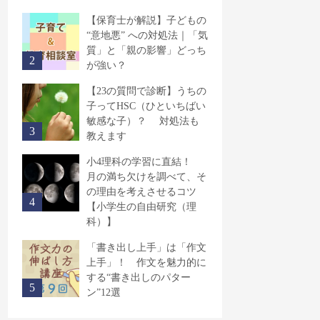
【保育士が解説】子どもの
“意地悪” への対処法｜「気
質」と「親の影響」どっち
が強い？
【23の質問で診断】うちの
子ってHSC（ひといちばい
敏感な子）？ 対処法も
教えます
小4理科の学習に直結！
月の満ち欠けを調べて、そ
の理由を考えさせるコツ
【小学生の自由研究（理
科）】
「書き出し上手」は「作文
上手」！ 作文を魅力的に
する“書き出しのパター
ン”12選