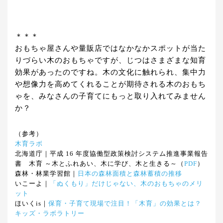
＊＊＊
おもちゃ屋さんや量販店ではなかなかスポットが当た
りづらい木のおもちゃですが、じつはさまざまな知育
効果があったのですね。木の文化に触れられ、集中力
や想像力を高めてくれることが期待される木のおもち
ゃを、みなさんの子育てにもっと取り入れてみません
か？
（参考）
木育ラボ
北海道庁｜平成 16 年度協働型政策検討システム推進事業報告
書 木育 ～木とふれあい、木に学び、木と生きる～（
PDF
）
森林・林業学習館｜
日本の森林面積と森林蓄積の推移
いこーよ｜
「ぬくもり」だけじゃない、木のおもちゃのメリ
ット
ほいくis｜
保育・子育て現場で注目！「木育」の効果とは？
キッズ・ラボラトリー