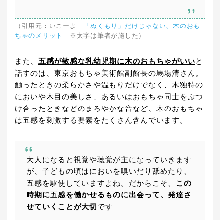
（引用元：いこーよ｜
「ぬくもり」だけじゃない、木のおも
ちゃのメリット
※太字は筆者が施した）
また、
五感が敏感な乳幼児期に木のおもちゃがいい
と
話すのは、東京おもちゃ美術館副館長の馬場清さん。
触ったときの柔らかさや温もりだけでなく、木独特の
においや木目の美しさ、あるいはおもちゃ同士をぶつ
け合ったときなどのまろやかな音など、木のおもちゃ
は五感を刺激する要素をたくさん含んでいます。
大人になると視覚や聴覚が主になっていきます
が、子どもの頃はにおいを嗅いだり舐めたり、
五感を駆使していますよね。だからこそ、
この
時期に五感を働かせるものに出会って、発達さ
せていくことが大切
です