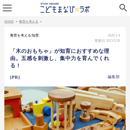

HOME
>
教育を考える
>
教育を考える/知育
2020.2.4
更新日 2023.9.28
「木のおもちゃ」が知育におすすめな理
由。五感を刺激し、集中力を育んでくれ
る！
編集部
[PR]