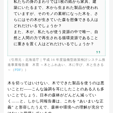
私たちの身のまわりでは1枚の紙から家具、建
築にいたるまで、木から生まれた製品が使われ
ていますが、そのモノの素材になった木を、さ
らにはその木が生きていた森を想像できる人は
どれだけいるでしょうか？
また、木が、私たちが使う資源の中で唯一、自
然と人間の力で再生される循環資源であること
に重きを置く人はどれだけいるでしょうか？
（引用元：北海道庁｜平成 16 年度協働型政策検討システム推
進事業報告書 木育 ～木とふれあい、木に学び、木と生きる
～（
PDF
））
木を切ってはいけない、木でできた製品を使うのは悪
いことだ――こんな論調を耳にしたことのある人も多
いことでしょう。日本の森林がどんどん減ってい
く……と。しかし同報告書は、これを “あいまいな正
義” と形容したうえで、森林や環境への理解が充分で