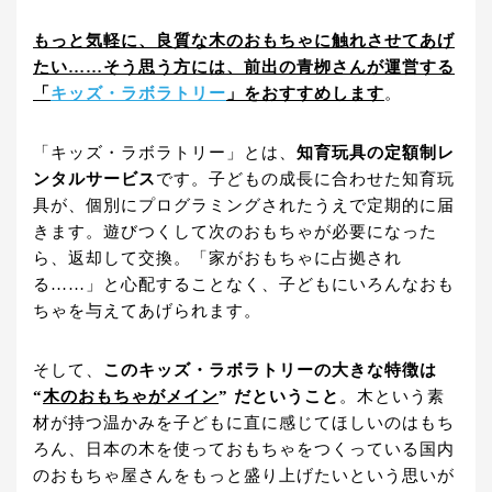
もっと気軽に、良質な木のおもちゃに触れさせてあげ
たい……そう思う方には、前出の青栁さんが運営する
「
キッズ・ラボラトリー
」をおすすめします
。
「キッズ・ラボラトリー」とは、
知育玩具の定額制レ
ンタルサービス
です。子どもの成長に合わせた知育玩
具が、個別にプログラミングされたうえで定期的に届
きます。遊びつくして次のおもちゃが必要になった
ら、返却して交換。「家がおもちゃに占拠され
る……」と心配することなく、子どもにいろんなおも
ちゃを与えてあげられます。
そして、
このキッズ・ラボラトリーの大きな特徴は
“
木のおもちゃがメイン
” だということ
。木という素
材が持つ温かみを子どもに直に感じてほしいのはもち
ろん、日本の木を使っておもちゃをつくっている国内
のおもちゃ屋さんをもっと盛り上げたいという思いが