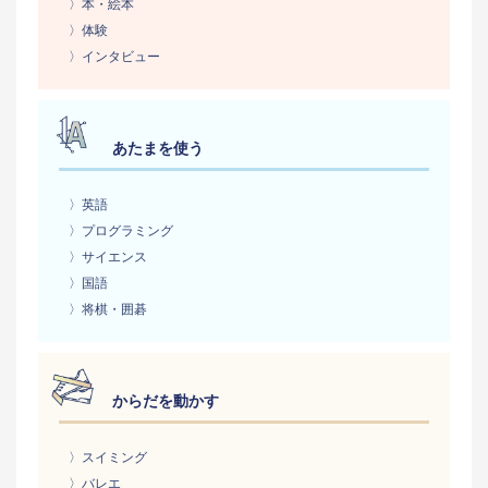
〉本・絵本
〉体験
〉インタビュー
あたまを使う
〉英語
〉プログラミング
〉サイエンス
〉国語
〉将棋・囲碁
からだを動かす
〉スイミング
〉バレエ