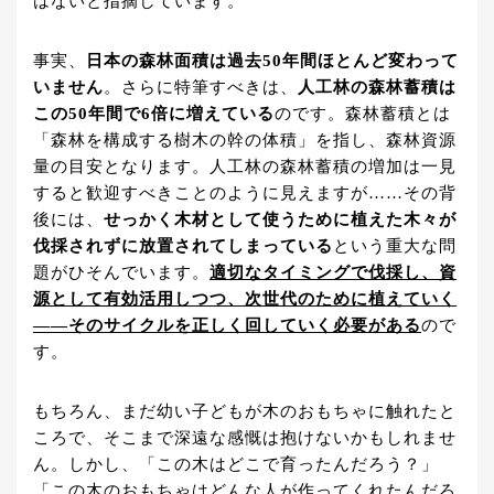
はないと指摘しています。
事実、
日本の森林面積は過去50年間ほとんど変わって
いません
。さらに特筆すべきは、
人工林の森林蓄積は
この50年間で6倍に増えている
のです。森林蓄積とは
「森林を構成する樹木の幹の体積」を指し、森林資源
量の目安となります。人工林の森林蓄積の増加は一見
すると歓迎すべきことのように見えますが……その背
後には、
せっかく木材として使うために植えた木々が
伐採されずに放置されてしまっている
という重大な問
題がひそんでいます。
適切なタイミングで伐採し、資
源として有効活用しつつ、次世代のために植えていく
――そのサイクルを正しく回していく必要がある
ので
す。
もちろん、まだ幼い子どもが木のおもちゃに触れたと
ころで、そこまで深遠な感慨は抱けないかもしれませ
ん。しかし、「この木はどこで育ったんだろう？」
「この木のおもちゃはどんな人が作ってくれたんだろ