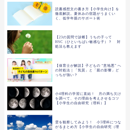
読書感想文の書き方【小学生向け】を
徹底解説。夏休みの宿題がうまくい
く、低学年親のサポート術
【23の質問で診断】うちの子って
HSC（ひといちばい敏感な子）？ 対
処法も教えます
【保育士が解説】子どもの “意地悪” へ
の対処法｜「気質」と「親の影響」ど
っちが強い？
小4理科の学習に直結！ 月の満ち欠け
を調べて、その理由を考えさせるコツ
【小学生の自由研究（理科）】
雲を観察してみよう！ 小5理科につな
がるまとめ方【小学生の自由研究（理