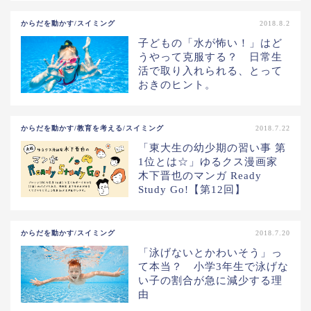
からだを動かす/スイミング
2018.8.2
子どもの「水が怖い！」はど
うやって克服する？ 日常生
活で取り入れられる、とって
おきのヒント。
からだを動かす/教育を考える/スイミング
2018.7.22
「東大生の幼少期の習い事 第
1位とは☆」ゆるクス漫画家
木下晋也のマンガ Ready
Study Go!【第12回】
からだを動かす/スイミング
2018.7.20
「泳げないとかわいそう」っ
て本当？ 小学3年生で泳げな
い子の割合が急に減少する理
由