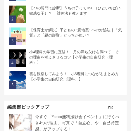
【23の質問で診断】うちの子ってHSC（ひといちばい
敏感な子）？ 対処法も教えます
【保育士が解説】子どもの “意地悪” への対処法｜「気
質」と「親の影響」どっちが強い？
小4理科の学習に直結！ 月の満ち欠けを調べて、そ
の理由を考えさせるコツ【小学生の自由研究（理
科）】
雲を観察してみよう！ 小5理科につながるまとめ方
【小学生の自由研究（理科）】
編集部ピックアップ
PR
今すぐ「Famm無料撮影会イベント」に行くべ
き4つの理由。写真で「自立心」や「自己肯定
感」がアップする！