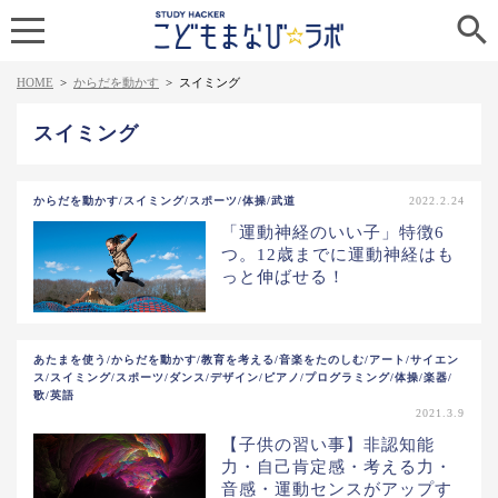

HOME
>
からだを動かす
>
スイミング
スイミング
からだを動かす/スイミング/スポーツ/体操/武道
2022.2.24
「運動神経のいい子」特徴6
つ。12歳までに運動神経はも
っと伸ばせる！
あたまを使う/からだを動かす/教育を考える/音楽をたのしむ/アート/サイエン
ス/スイミング/スポーツ/ダンス/デザイン/ピアノ/プログラミング/体操/楽器/
歌/英語
2021.3.9
【子供の習い事】非認知能
力・自己肯定感・考える力・
音感・運動センスがアップす