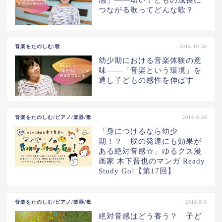
つながる歌ってどんな歌？
音楽をたのしむ/歌
2018.10.30
幼少期における音楽体験の意
味――「音楽という環境」を
通し子どもの感性を伸ばす
音楽をたのしむ/ピアノ/楽器/歌
2018.9.30
「身につけるなら幼少
期！？ 脳の発達にも効果が
ある絶対音感☆」ゆるクス漫
画家 木下晋也のマンガ Ready
Study Go!【第17回】
音楽をたのしむ/ピアノ/楽器/歌
2018.9.6
絶対音感はどう養う？ 子ど