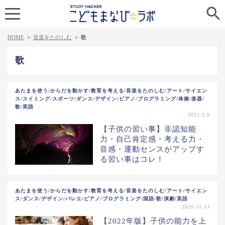

HOME
>
音楽をたのしむ
>
歌
歌
あたまを使う/からだを動かす/教育を考える/音楽をたのしむ/アート/サイエン
ス/スイミング/スポーツ/ダンス/デザイン/ピアノ/プログラミング/体操/楽器/
歌/英語
2021.3.9
【子供の習い事】非認知能
力・自己肯定感・考える力・
音感・運動センスがアップす
る習い事はコレ！
あたまを使う/からだを動かす/教育を考える/音楽をたのしむ/アート/サイエン
ス/ダンス/デザイン/バレエ/ピアノ/プログラミング/国語/歌/演劇/英語
2020.11.13
【2022年版】子供の能力を上