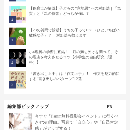
【保育士が解説】子どもの “意地悪” への対処法｜「気
質」と「親の影響」どっちが強い？
【23の質問で診断】うちの子ってHSC（ひといちばい
敏感な子）？ 対処法も教えます
小4理科の学習に直結！ 月の満ち欠けを調べて、そ
の理由を考えさせるコツ【小学生の自由研究（理
科）】
「書き出し上手」は「作文上手」！ 作文を魅力的に
する“書き出しのパターン”12選
編集部ピックアップ
PR
今すぐ「Famm無料撮影会イベント」に行くべ
き4つの理由。写真で「自立心」や「自己肯定
感」がアップする！