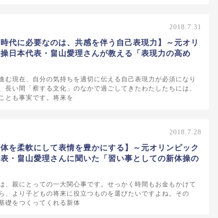
2018.7.31
の時代に必要なのは、共感を伴う自己表現力】～元オリ
体操日本代表・畠山愛理さんが教える「表現力の高め
進む現在、自分の気持ちを適切に伝える自己表現力が必須になり
、長い間「察する文化」のなかで過ごしてきたわたしたちには、
ことも事実です。将来を
2018.7.28
身体を柔軟にして表情を豊かにする】～元オリンピック
代表・畠山愛理さんに聞いた「習い事としての新体操の
～
は、親にとっての一大関心事です。せっかく時間もお金もかけて
ら、より子どもの将来に役立つものを選びたいですよね。その
基礎をつくってくれる新体