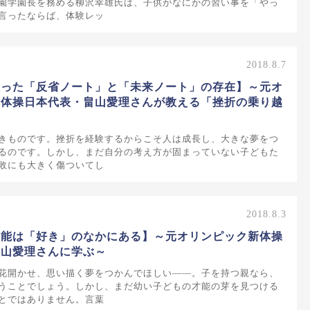
園学園長を務める柳沢幸雄氏は、子供がなにかの習い事を「やっ
言ったならば、体験レッ
2018.8.7
救った「反省ノート」と「未来ノート」の存在】～元オ
新体操日本代表・畠山愛理さんが教える「挫折の乗り越
きものです。挫折を経験するからこそ人は成長し、大きな夢をつ
るのです。しかし、まだ自分の考え方が固まっていない子どもた
敗にも大きく傷ついてし
2018.8.3
才能は「好き」のなかにある】～元オリンピック新体操
畠山愛理さんに学ぶ～
花開かせ、思い描く夢をつかんでほしい――。子を持つ親なら、
うことでしょう。しかし、まだ幼い子どもの才能の芽を見つける
とではありません。言葉