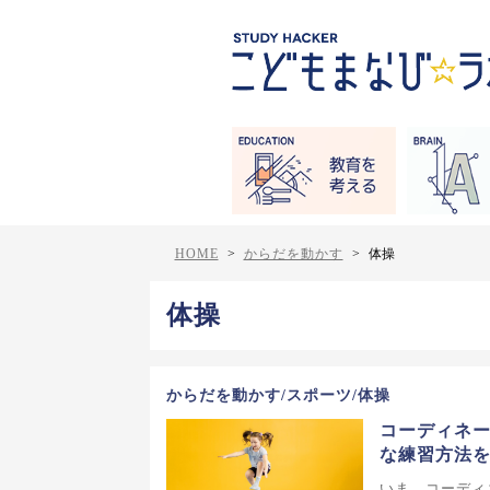
HOME
>
からだを動かす
>
体操
体操
からだを動かす/スポーツ/体操
コーディネ
な練習方法
いま、コーディ