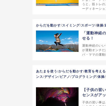
うと、筋トレの
ーディネーショ
からだを動かす/スイミング/スポーツ/体操/
「運動神経の
せる！
運動神経のいい
が運動オンチだ
パ・ママの運動
あたまを使う/からだを動かす/教育を考える
ンス/デザイン/ピアノ/プログラミング/体操/
【子供の習
センスがア
子供の習い事は