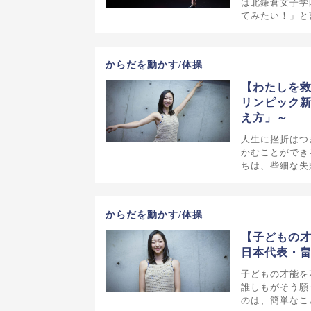
は北鎌倉女子学
てみたい！」と
からだを動かす/体操
【わたしを
リンピック
え方」～
人生に挫折はつ
かむことができ
ちは、些細な失
からだを動かす/体操
【子どもの
日本代表・
子どもの才能を
誰しもがそう願
のは、簡単なこ