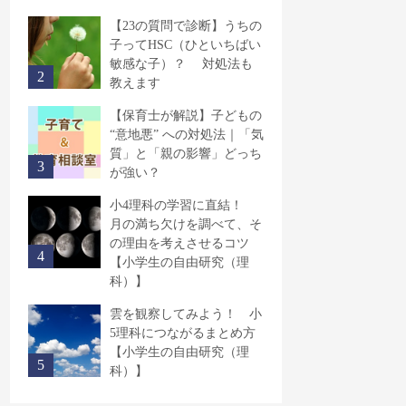
【23の質問で診断】うちの
子ってHSC（ひといちばい
敏感な子）？ 対処法も
教えます
【保育士が解説】子どもの
“意地悪” への対処法｜「気
質」と「親の影響」どっち
が強い？
小4理科の学習に直結！
月の満ち欠けを調べて、そ
の理由を考えさせるコツ
【小学生の自由研究（理
科）】
雲を観察してみよう！ 小
5理科につながるまとめ方
【小学生の自由研究（理
科）】