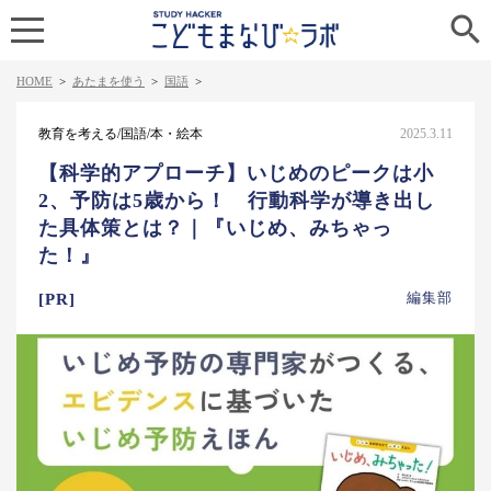

HOME
>
あたまを使う
>
国語
>
教育を考える/国語/本・絵本
2025.3.11
【科学的アプローチ】いじめのピークは小
2、予防は5歳から！ 行動科学が導き出し
た具体策とは？｜『いじめ、みちゃっ
た！』
編集部
[PR]