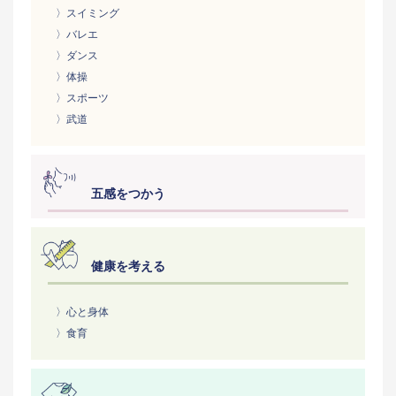
〉スイミング
〉バレエ
〉ダンス
〉体操
〉スポーツ
〉武道
五感をつかう
健康を考える
〉心と身体
〉食育