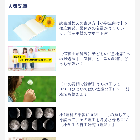
人気記事
読書感想文の書き方【小学生向け】を
徹底解説。夏休みの宿題がうまくい
く、低学年親のサポート術
【保育士が解説】子どもの “意地悪” へ
の対処法｜「気質」と「親の影響」ど
っちが強い？
【23の質問で診断】うちの子って
HSC（ひといちばい敏感な子）？ 対
処法も教えます
小4理科の学習に直結！ 月の満ち欠け
を調べて、その理由を考えさせるコツ
【小学生の自由研究（理科）】