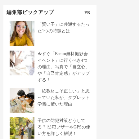
編集部ピックアップ
PR
「賢い子」に共通するたっ
た1つの特徴とは
今すぐ「Famm無料撮影会
イベント」に行くべき4つ
の理由。写真で「自立心」
や「自己肯定感」がアップ
する！
「紙教材こそ正しい」と思
っていた私が、タブレット
学習に驚いた理由
子供の防犯対策どうして
る？ 防犯ブザーやGPSの使
い方を詳しく解説！