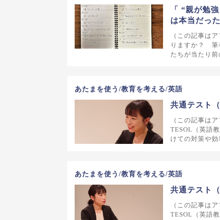
「 “親が勉
は本当だっ
（この記事はア
りますか？ 筆
たちが当たり前
あたまを使う/教育を考える/英語
共通テスト
（この記事はアフ
TESOL（英
けての対策や効
あたまを使う/教育を考える/英語
共通テスト
（この記事はアフ
TESOL（英