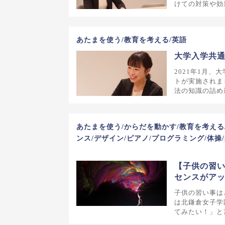
けての対策や効
あたまを使う/教育を考える/英語
大学入学共
2021年1月
トが実施されま
法の知識の詰め
あたまを使う/からだを動かす/教育を考える
ンス/デザイン/ピアノ/プログラミング/体操/
【子供の習
センスがア
子供の習い事は
は北鎌倉女子学
てみたい！」と