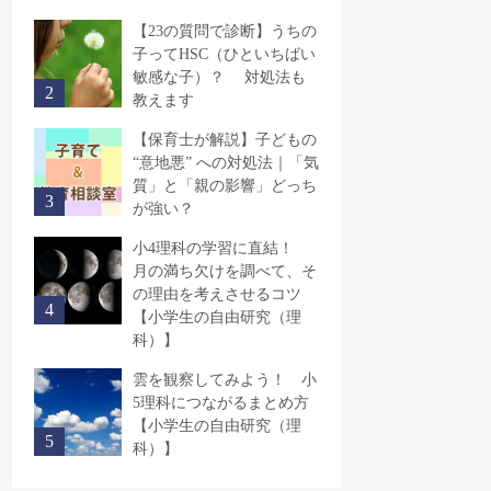
【23の質問で診断】うちの
子ってHSC（ひといちばい
敏感な子）？ 対処法も
教えます
【保育士が解説】子どもの
“意地悪” への対処法｜「気
質」と「親の影響」どっち
が強い？
小4理科の学習に直結！
月の満ち欠けを調べて、そ
の理由を考えさせるコツ
【小学生の自由研究（理
科）】
雲を観察してみよう！ 小
5理科につながるまとめ方
【小学生の自由研究（理
科）】