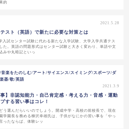
果的
2021.5.28
通テスト（英語）で新たに必要な対策とは
、大学入試センター試験に代わる新たな入学試験、大学入学共通テス
した。英語の問題形式はセンター試験と大きく変わり、単語や文
込みや丸暗記といっ
/音楽をたのしむ/アート/サイエンス/スイミング/スポーツ/ダ
楽器/歌/英語
2021.3.9
い事】非認知能力・自己肯定感・考える力・音感・運動
ップする習い事はコレ！
どう選んだらいいのでしょう。開成中学・高校の前校長で、現在
園学園長を務める柳沢幸雄氏は、子供がなにかの習い事を「やっ
言ったならば、体験レッ