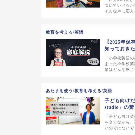
ついていけるか
そんな声に応え
教育を考える/英語
【2025年
知っておき
「小学校英語の
まった小学校英
業はどんな感じ
あたまを使う/教育を考える/英語
子ども向けだ
studio」
「子ども向け英
を交えながら、
いのではないで