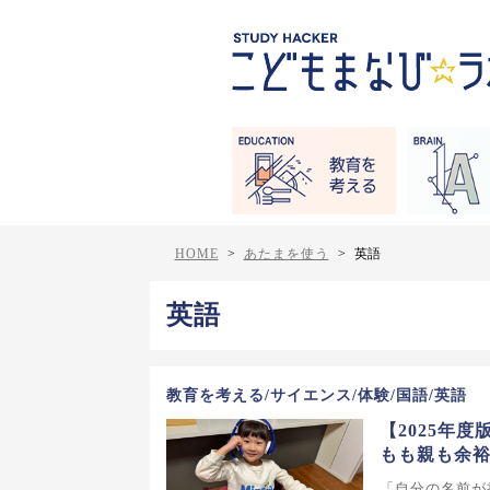
HOME
>
あたまを使う
>
英語
英語
教育を考える/サイエンス/体験/国語/英語
【2025年
もも親も余
「自分の名前が