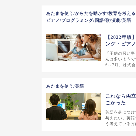
あたまを使う/からだを動かす/教育を考える/
ピアノ/プログラミング/国語/歌/演劇/英語
【2022年
ング・ピア
「子供の習い事
んは多いようで
6～7月、株式
あたまを使う/英語
これなら両立
ごかった
英語を身につけ
与えたい。英語
う考えている方