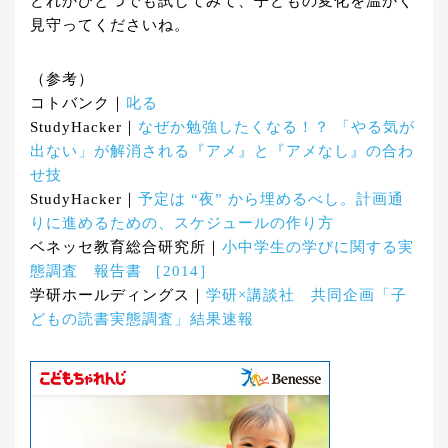
どれかひとつでも試してみて、子どもの変化を温かく
見守ってくださいね。
（参考）
コトバンク｜
叱る
StudyHacker｜
なぜか勉強したくなる！？ 「やる気が
出ない」が解消される『アメ』と『アメなし』の合わ
せ技
StudyHacker｜
予定は “夜” から埋めるべし。計画通
りに進めるための、スケジュールの作り方
ベネッセ教育総合研究所｜
小中学生の学びに関する実
態調査 報告書 ［2014］
学研ホールディングス｜
学研×講談社 共同企画「子
どもの読書実態調査」結果速報