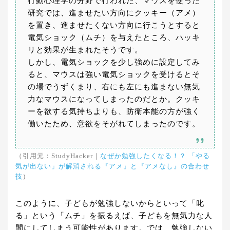
行動心理学の分野で行われた、マウスを使った
研究では、進ませたい方向にクッキー（アメ）
を置き、進ませたくない方向に行こうとすると
電気ショック（ムチ）を与えたところ、ハッキ
リと効果が生まれたそうです。
しかし、電気ショックを少し強めに設定してみ
ると、マウスは強い電気ショックを受けるとそ
の場でうずくまり、右にも左にも進まない無気
力なマウスになってしまったのだとか。クッキ
ーを欲する気持ちよりも、防衛本能の方が強く
働いたため、意欲をそがれてしまったのです。
（引用元：StudyHacker｜
なぜか勉強したくなる！？ 「やる
気が出ない」が解消される『アメ』と『アメなし』の合わせ
技
）
このように、子どもが勉強しないからといって「叱
る」という「ムチ」を振るえば、子どもを無気力な人
間にしてしまう可能性があります。では、勉強しない