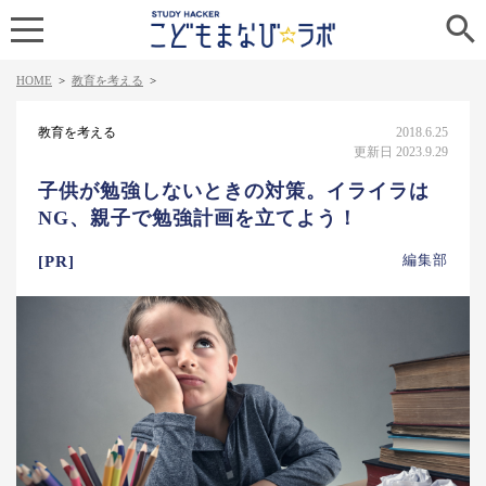

HOME
>
教育を考える
>
教育を考える
2018.6.25
更新日 2023.9.29
子供が勉強しないときの対策。イライラは
NG、親子で勉強計画を立てよう！
編集部
[PR]