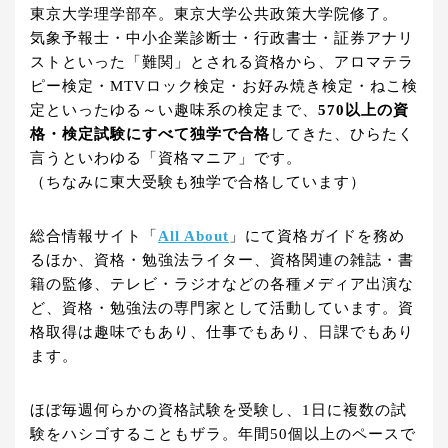
東京大学理学部卒。東京大学公共政策大学院修了。
気象予報士・中小企業診断士・行政書士・証券アナリ
ストといった「難関」とされる資格から、アロマテラ
ピー検定・MTVロック検定・お好み焼き検定・ねこ検
定といったゆる～い趣味系の検定まで、
570以上の資
格・検定試験にすべて独学で合格
してきた、ひらたく
言うといわゆる「資格マニア」です。
（ちなみに東大受験も独学で合格しています）
総合情報サイト「
All About
」にて資格ガイドを務め
るほか、資格・勉強法ライター、資格関連の雑誌・書
籍の監修、テレビ・ラジオなどの各種メディア出演な
ど、資格・勉強法の専門家として活動しています。資
格取得は趣味でもあり、仕事でもあり、日課でもあり
ます。
ほぼ毎週何らかの資格試験を受験し、1日に複数の試
験をハシゴすることもザラ。年間50個以上のペースで