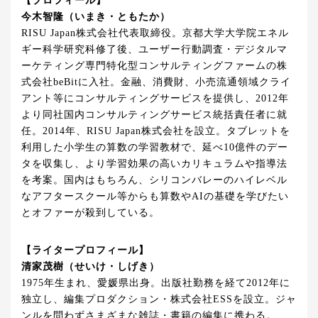
【プロフィール】
今木智隆（いまき・ともたか）
RISU Japan株式会社代表取締役。京都大学大学院エネル
ギー科学研究科修了後、ユーザー行動調査・デジタルマ
ーケティング専門特化型コンサルティングファームの株
式会社beBitに入社。金融、消費財、小売流通領域クライ
アント等にコンサルティングサービスを提供し、2012年
より同社国内コンサルティングサービス統括責任者に就
任。2014年、RISU Japan株式会社を設立。タブレットを
利用した小学生の算数の学習教材で、延べ10億件のデー
タを収集し、より学習効果の高いカリキュラムや指導法
を考案。国内はもちろん、シリコンバレーのハイレベル
なアフタースクール等からも算数やAIの基礎を学びたい
とオファーが殺到している。
【ライタープロフィール】
清家茂樹（せいけ・しげき）
1975年生まれ、愛媛県出身。出版社勤務を経て2012年に
独立し、編集プロダクション・株式会社ESSを設立。ジャ
ンルを問わずさまざまな雑誌・書籍の編集に携わる。