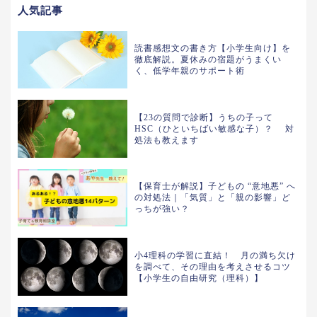
人気記事
読書感想文の書き方【小学生向け】を
徹底解説。夏休みの宿題がうまくい
く、低学年親のサポート術
【23の質問で診断】うちの子って
HSC（ひといちばい敏感な子）？ 対
処法も教えます
【保育士が解説】子どもの “意地悪” へ
の対処法｜「気質」と「親の影響」ど
っちが強い？
小4理科の学習に直結！ 月の満ち欠け
を調べて、その理由を考えさせるコツ
【小学生の自由研究（理科）】