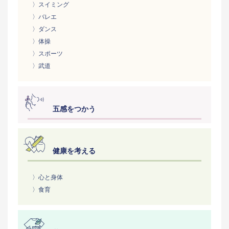
〉スイミング
〉バレエ
〉ダンス
〉体操
〉スポーツ
〉武道
五感をつかう
健康を考える
〉心と身体
〉食育