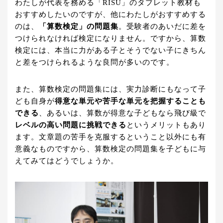
わたしが代表を務める「RISU」のタブレット教材も
おすすめしたいのですが、他にわたしがおすすめする
のは、
「算数検定」の問題集
。受験者のあいだに差を
つけられなければ検定になりません。ですから、算数
検定には、本当に力がある子とそうでない子にきちん
と差をつけられるような良問が多いのです。
また、算数検定の問題集には、実力診断にもなって子
ども自身が
得意な単元や苦手な単元を把握することも
できる
、あるいは、算数が得意な子どもなら飛び級で
レベルの高い問題に挑戦できる
というメリットもあり
ます。文章題の苦手を克服するということ以外にも有
意義なものですから、算数検定の問題集を子どもに与
えてみてはどうでしょうか。