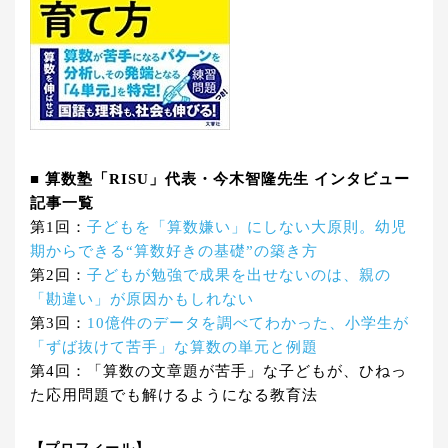
■ 算数塾「RISU」代表・今木智隆先生 インタビュー
記事一覧
第1回：
子どもを「算数嫌い」にしない大原則。幼児
期からできる“算数好きの基礎”の築き方
第2回：
子どもが勉強で成果を出せないのは、親の
「勘違い」が原因かもしれない
第3回：
10億件のデータを調べてわかった、小学生が
「ずば抜けて苦手」な算数の単元と例題
第4回：「算数の文章題が苦手」な子どもが、ひねっ
た応用問題でも解けるようになる教育法