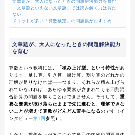
文章題が、大人になったときの問題解決能力を育む
「文章題といえない文章題」では読み解く力は育た
ない
メリットが多い「算数検定」の問題集がおすすめ
文章題が、大人になったときの問題解決能力
を育む
算数という教科には、
「積み上げ型」という特性
があ
ります。足し算、引き算、掛け算、割り算のどれかの
理解が足りなければ――つまり、それらが積み上げら
れていなければ、あらゆる要素が含まれてくる四則混
合計算の問題を解くことはできません。そうして、
重
要な要素が抜け落ちたままで先に進むと、理解できな
いことが増えて算数がどんどん苦手になる
のです（イ
ンタビュー
第1回
参照）。
しかも、学年が上がるにつれて単元の内容や問題自体