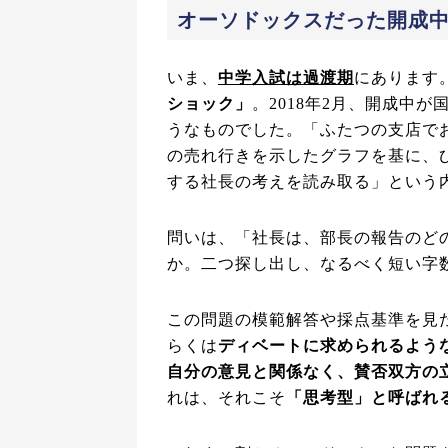
オーソドックスだった開成
いま、
中学入試は過渡期
にあります
ショック」
。2018年2月、開成中
うなものでした。「ふたつの支店で
の売れ行きを示したグラフを基に、
する社長の考えを読み取る」という
問いは、「社長は、部長の報告のど
か。二つ探し出し、なるべく短い字
この問題の模範解答や採点基準を見
らくは
ディベートに求められるよう
自分の意見と関係なく、賛否双方の
れは、それこそ
「思考型」と呼ばれ