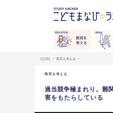
HOME
>
教育を考える
>
教育を考える
過当競争極まれり。難関
害をもたらしている