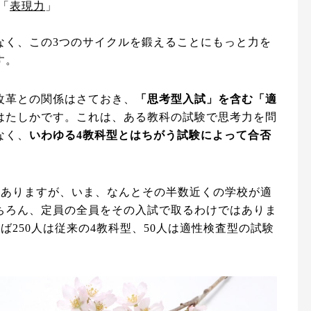
「
表現力
」
なく、この3つのサイクルを鍛えることにもっと力を
す。
改革との関係はさておき、
「思考型入試」を含む「適
はたしかです。これは、ある教科の試験で思考力を問
なく、
いわゆる4教科型とはちがう試験によって合否
0ありますが、いま、なんとその半数近くの学校が適
ちろん、定員の全員をその入試で取るわけではありま
ば250人は従来の4教科型、50人は適性検査型の試験