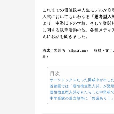
これまでの価値観や人生モデルが崩
入試においてもいわゆる
「思考型入
より、中堅以下の学校、そして難関
に関する執筆活動の他、各種メディ
ん
にお話を聞きました。
構成／岩川悟（slipstream） 取材
み）
目次
オーソドックスだった開成中が出し
首都圏では「適性検査型入試」が激
適性検査型入試がもたらした中堅校
中学受験の過当競争に「異議あり！