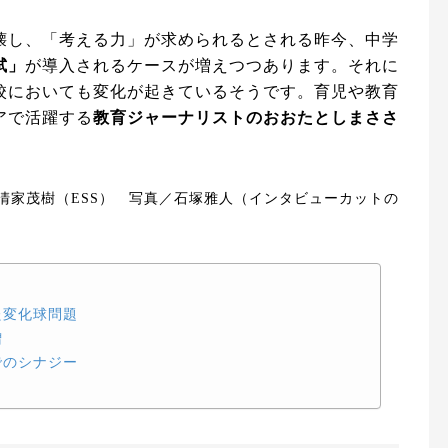
壊し、「考える力」が求められるとされる昨今、中学
試」
が導入されるケースが増えつつあります。それに
校においても変化が起きているそうです。育児や教育
アで活躍する
教育ジャーナリストのおおたとしまささ
・文／清家茂樹（ESS） 写真／石塚雅人（インタビューカットの
た変化球問題
増
でのシナジー
」