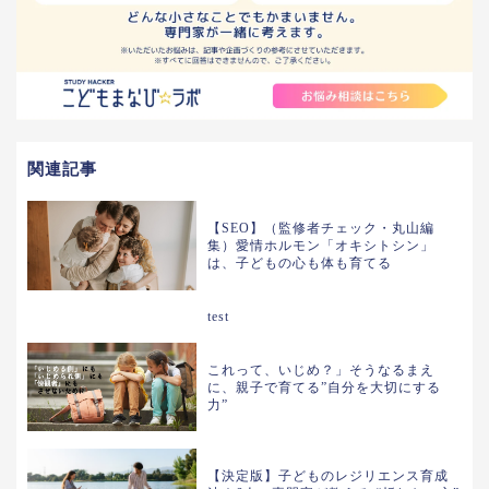
関連記事
【SEO】（監修者チェック・丸山編
集）愛情ホルモン「オキシトシン」
は、子どもの心も体も育てる
test
これって、いじめ？」そうなるまえ
に、親子で育てる”自分を大切にする
力”
【決定版】子どものレジリエンス育成