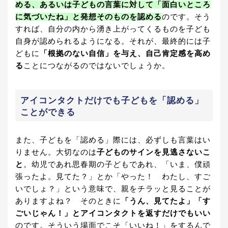
める、あるいは子どもの言葉に対して「面白いところ
に気づいたね」と発想そのものを認める
のです。そう
すれば、自分の内から湧き上がってくるものを子ども
自身が認められるようになる。それが、最終的には子
どもに
「根拠のない自信」を与え、自己肯定感を高め
る
ことにつながるのではないでしょうか。
アイコンタクトだけでも子どもを「認める」
ことができる
また、子どもを「認める」際には、必ずしも言葉はい
りません。大切なのは
子どものサインを見逃さないこ
と
。幼児であれ思春期の子どもであれ、「いま、僕頑
張ったよ。見てた？」とか「やった！ わたし、すご
いでしょ？」という意味で、親をチラッと見ることが
ありますよね？ そのときに
「うん、見てたよ」「す
ごいじゃん！」とアイコンタクトを返すだけでもいい
のです。そういう場面でこそ「いいね！」をするんで