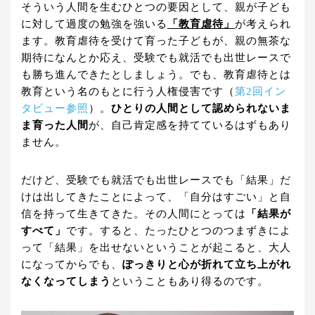
そういう人間を生むひとつの要因として、親が子ども
に対して過度の勉強を強いる
「教育虐待」
が考えられ
ます。教育虐待を受けて育った子どもが、親の無茶な
期待になんとか応え、受験でも就活でも出世レースで
も勝ち進んできたとしましょう。でも、教育虐待とは
教育という名のもとに行う人権侵害です（
第2回イン
タビュー参照
）。
ひとりの人間として認められないま
ま育った人間
が、自己肯定感を持てているはずもあり
ません。
だけど、受験でも就活でも出世レースでも「結果」だ
けは出してきたことによって、「自分はすごい」と自
信を持って生きてきた。その人間にとっては
「結果が
すべて」
です。すると、たったひとつのつまずきによ
って「結果」を出せないということが起こると、大人
になってからでも、
ぽっきりと心が折れて立ち上がれ
なくなってしまう
ということもあり得るのです。