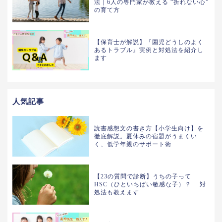
法｜6人の専門家が教える “折れない心”
の育て方
【保育士が解説】『園児どうしのよく
あるトラブル』実例と対処法を紹介し
ます
人気記事
読書感想文の書き方【小学生向け】を
徹底解説。夏休みの宿題がうまくい
く、低学年親のサポート術
【23の質問で診断】うちの子って
HSC（ひといちばい敏感な子）？ 対
処法も教えます