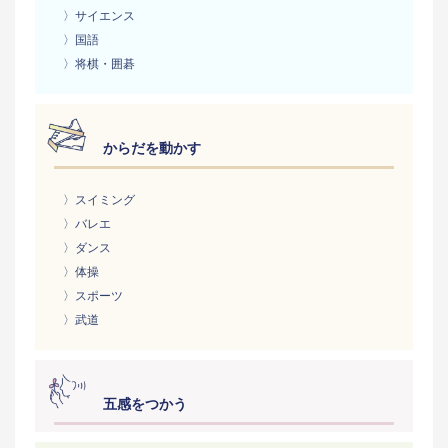
〉サイエンス
〉国語
〉将棋・囲碁
からだを動かす
〉スイミング
〉バレエ
〉ダンス
〉体操
〉スポーツ
〉武道
五感をつかう