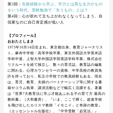
第3回：
失敗経験から学ぶ、学力とは異なる力がもの
をいう時代。受験勉強で「失うもの」とは？
第4回：心が折れて立ち上がれなくなってしまう、自
信家なのに自己肯定感が低い人
【プロフィール】
おおたとしまさ
1973年10月14日生まれ、東京都出身。教育ジャーナリス
ト。麻布中学校・高等学校卒業、東京外国語大学英米語
学科中退、上智大学外国語学部英語学科卒業。株式会社
リクルートを経て独立し、数々の育児誌、教育誌の編集
に関わる。心理カウンセラーの資格、中学高校の教員免
許を持っており、私立小学校での教員経験もある。現在
は、育児、教育、夫婦のパートナーシップ等に関する書
籍やコラム執筆、講演活動などで幅広く活躍する。著書
は『世界7大教育法に学ぶ才能あふれる子の育て方 最高の
教科書』（大和書房）、『いま、ここで輝く。超進学校
を飛び出したカリスマ教師「イモニイ」と奇跡の教室』
（エッセンシャル出版社）、『中学受験「必笑法」』