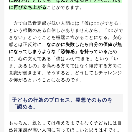
に終わったとしても「なんとかなるさ」とへこたれず
に再び立ち上がる
ことができます。
一方で自己肯定感が低い人間には「僕は○○ができる」
という根拠のある自信しかありませんから、「○○がで
きない」ということを極端に怖がることになる。安心
感とは正反対に、
なにかに失敗したら自分の価値が無
になってしまうような「恐怖感」を持っている
ため
に、心の支えである「僕は○○ができる」という「い
ま、あるもの」を高める方向ではなく維持する方向に
意識が働きます。そうすると、どうしてもチャレンジ
を怖がるということになるのです。
子どもの行為のプロセス、発想そのものを
「認める」
もちろん、親としては考えるまでもなく子どもには自
己肯定感が高い人間に育ってほしいと思うはずです。