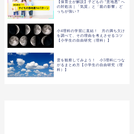
【保育士が解説】子どもの “意地悪” へ
の対処法｜「気質」と「親の影響」ど
っちが強い？
小4理科の学習に直結！ 月の満ち欠け
を調べて、その理由を考えさせるコツ
【小学生の自由研究（理科）】
雲を観察してみよう！ 小5理科につな
がるまとめ方【小学生の自由研究（理
科）】