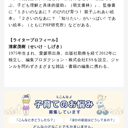
ぶ、子ども理解と具体的援助』（萌文書林）』、監修書
に『１さいのなあに？ のびのび育つ！ 親子ふれあい絵
本』『２さいのなあに？ 「知りたい」がいっぱい! であ
い絵本』（ともにPHP研究所）などがある。
【ライタープロフィール】
清家茂樹（せいけ・しげき）
1975年生まれ、愛媛県出身。出版社勤務を経て2012年に
独立し、編集プロダクション・株式会社ESSを設立。ジャ
ンルを問わずさまざまな雑誌・書籍の編集に携わる。