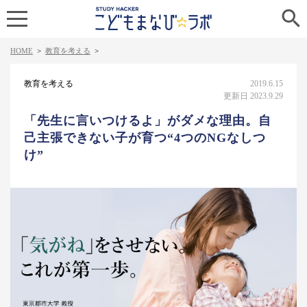

HOME
>
教育を考える
>
教育を考える
2019.6.15
更新日 2023.9.29
「先生に言いつけるよ」がダメな理由。自
己主張できない子が育つ“4つのNGなしつ
け”