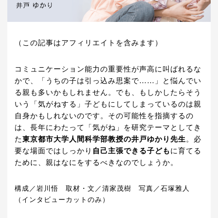
（この記事はアフィリエイトを含みます）
コミュニケーション能力の重要性が声高に叫ばれるな
かで、「うちの子は引っ込み思案で……」と悩んでい
る親も多いかもしれません。でも、もしかしたらそう
いう「気がねする」子どもにしてしまっているのは親
自身かもしれないのです。その可能性を指摘するの
は、長年にわたって「気がね」を研究テーマとしてき
た
東京都市大学人間科学部教授の井戸ゆかり先生
。必
要な場面ではしっかり
自己主張できる子ども
に育てる
ために、親はなにをするべきなのでしょうか。
構成／岩川悟 取材・文／清家茂樹 写真／石塚雅人
（インタビューカットのみ）