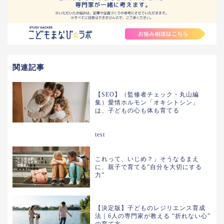
関連記事
【SEO】（監修者チェック・丸山編
集）愛情ホルモン「オキシトシン」
は、子どもの心も体も育てる
test
これって、いじめ？」そうなるまえ
に、親子で育てる”自分を大切にする
力”
【決定版】子どものレジリエンス育成
法｜6人の専門家が教える “折れない心”
の育て方