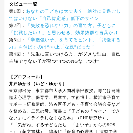
タビュー一覧
第1回：
あなたの子どもは大丈夫？ 絶対に見過ごし
てはいけない「自己肯定感」低下のサイン
第2回：
「失敗を恐れない力」の育て方。子どもに
「挑戦したい！」と思わせる、効果抜群な言葉かけ
第3回：
「辛抱強い子」を育てるヒント。「我慢する
力」を伸ばすのは“○○上手な親”だった！
第4回：「先生に言いつけるよ」がダメな理由。自己
主張できない子が育つ“4つのNGなしつけ”
【プロフィール】
井戸ゆかり（いど・ゆかり）
東京都出身。東京都市大学人間科学部教授。専門は発達
臨床心理学、保育学、児童学。学術博士。横浜市子育て
サポート研修講師、渋谷区子ども・子育て会議会長など
を務める。二児の母。著書に『子どもの「おそい・でき
ない」にイライラしなくなる本』（PHP研究所）、
『「気がね」する子どもたち－「よい子」からのSOS
－』（萌文書林）、編著に『保育の心理学Ⅱ 演習で学