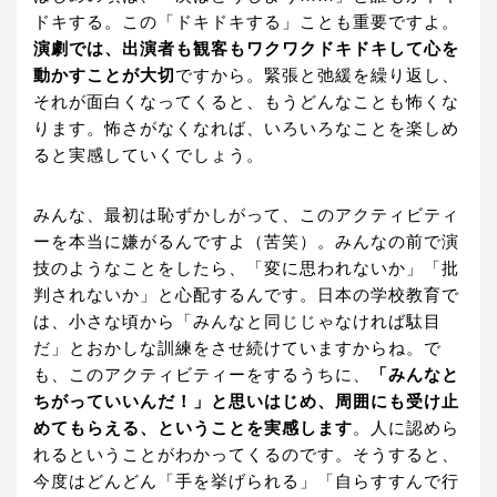
ドキする。この「ドキドキする」ことも重要ですよ。
演劇では、出演者も観客もワクワクドキドキして心を
動かすことが大切
ですから。緊張と弛緩を繰り返し、
それが面白くなってくると、もうどんなことも怖くな
ります。怖さがなくなれば、いろいろなことを楽しめ
ると実感していくでしょう。
みんな、最初は恥ずかしがって、このアクティビティ
ーを本当に嫌がるんですよ（苦笑）。みんなの前で演
技のようなことをしたら、「変に思われないか」「批
判されないか」と心配するんです。日本の学校教育で
は、小さな頃から「みんなと同じじゃなければ駄目
だ」とおかしな訓練をさせ続けていますからね。で
も、このアクティビティーをするうちに、
「みんなと
ちがっていいんだ！」と思いはじめ、周囲にも受け止
めてもらえる、ということを実感します
。人に認めら
れるということがわかってくるのです。そうすると、
今度はどんどん「手を挙げられる」「自らすすんで行