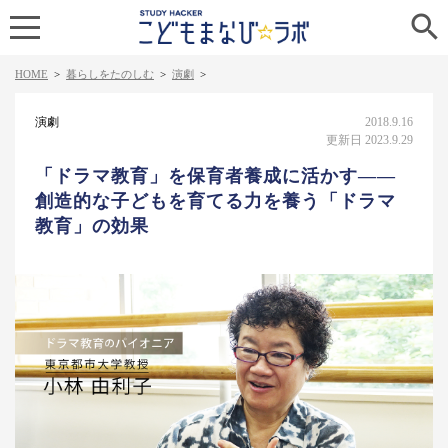

HOME
>
暮らしをたのしむ
>
演劇
>
演劇
2018.9.16
更新日 2023.9.29
「ドラマ教育」を保育者養成に活かす――
創造的な子どもを育てる力を養う「ドラマ
教育」の効果