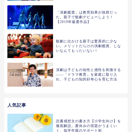
「演劇鑑賞」は教育効果が抜群だっ
た。親子で観劇デビューしよう！
【2019年厳選作品】
観劇に出かける親子は驚異的に少な
い。メリットだらけの演劇鑑賞、しな
いなんてもったいない！
演劇は子どもの知性と感性を刺激する
――「ドラマ教育」を家庭に取り入
れ、子どもの知的好奇心を育む方法
人気記事
読書感想文の書き方【小学生向け】を
徹底解説。夏休みの宿題がうまくい
く、低学年親のサポート術