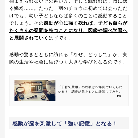
捕まえられないその舞い方、そして触れれば手指に残
る鱗粉……。たった一羽のチョウに初めて出会っただ
けでも、幼い子どもならば多くのことに感動すること
でしょう。その
感動が心に強く残れば、子ども自らが
たくさんの疑問を持つことになり、図鑑や調べ学習へ
と展開されていく
はずです。
感動や驚きとともに訪れる「なぜ、どうして」が、実
際の生活や社会に結びつく大きな学びとなるのです。
「子育て費用」の総額は22年間でいくらに
なる？ 調査結果をもとに計算してみた。
PR
感動が脳を刺激して「強い記憶」となる！