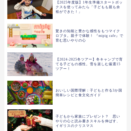
【2025年度版】1年生準備スタートボッ
クスを使ってみたら「子どもも親も余
裕ができた！」
驚きの知能と豊かな感性をもつマイク
ロブタ。親子で体験！ 『mipig cafe』で
育む思いやりの心
【2024-2025冬ツアー】冬キャンプで育
てる子どもの感性。雪を楽しむ厳選15
ツアー！
おいしい国際理解：子どもと作る3か国
簡単レシピと食文化ガイド
子どもから家族にプレゼント？ 思い
やりの心と読み書きスキルを伸ばす、
イギリスのクリスマス