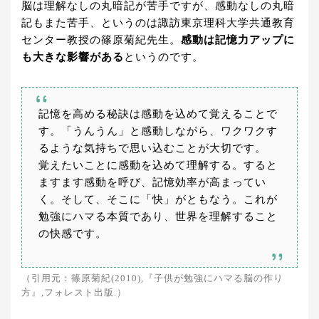
脳は理解なしの丸暗記が苦手ですが、感動なしの丸暗
記もまた苦手、というのは諏訪東京理科大学共通教育
センター教授の篠原菊紀先生。
感動は記憶力アップに
も大きな影響がある
というのです。
記憶を高める秘訣は感動を込めて覚えることで
す。「うんうん」と感動しながら、ワクワクす
るような気持ちで思い込むことが大切です。
覚えたいことに感動を込めて理解する。すると
ますます感動を呼び、記憶効率が高まってい
く。そして、そこに「快」がともなう。これが
勉強にハマる本質であり、世界を理解すること
の快感です。
（引用元：篠原菊紀(2010),『子供が勉強にハマる脳の作り
方』,フォレスト出版.）