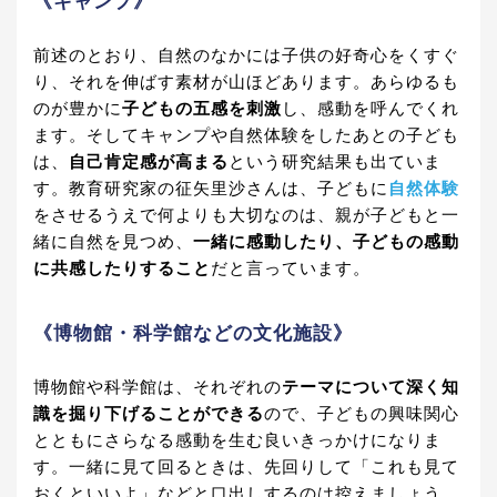
《キャンプ》
前述のとおり、自然のなかには子供の好奇心をくすぐ
り、それを伸ばす素材が山ほどあります。あらゆるも
のが豊かに
子どもの五感を刺激
し、感動を呼んでくれ
ます。そしてキャンプや自然体験をしたあとの子ども
は、
自己肯定感が高まる
という研究結果も出ていま
す。教育研究家の征矢里沙さんは、子どもに
自然体験
をさせるうえで何よりも大切なのは、親が子どもと一
緒に自然を見つめ、
一緒に感動したり、子どもの感動
に共感したりすること
だと言っています。
《博物館・科学館などの文化施設》
博物館や科学館は、それぞれの
テーマについて深く知
識を掘り下げることができる
ので、子どもの興味関心
とともにさらなる感動を生む良いきっかけになりま
す。一緒に見て回るときは、先回りして「これも見て
おくといいよ」などと口出しするのは控えましょう。