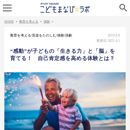

HOME
>
教育を考える
>
体験
>
教育を考える/音楽をたのしむ/体験/演劇
2019.9.8
更新日 2021.4.1
“感動”が子どもの「生きる力」と「脳」を
育てる！ 自己肯定感を高める体験とは？