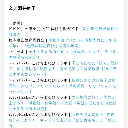
文／酒井絢子
（参考）
ビビビ、五感全開 高知 体験学習ガイド｜
幼少期の感動体験の
取組み
兵庫県立教育委員会｜
感動体験プログラム構想委員会（平成
９年）, 『感動体験を目指す教育の展開』
いこーよ｜
子供の生きる力が育つ「原体験」とは？ 学び＆
体験場所も紹介！
StudyHackerこどもまなび☆ラボ｜
子どもたちに “観て、聴い
て、音を感じる” 経験を！ 親子で楽しく音楽鑑賞【2019年
おすすめコンサート】
StudyHackerこどもまなび☆ラボ｜
観劇に出かける親子は驚
異的に少ない。メリットだらけの演劇鑑賞、しないなんても
ったいない！
StudyHackerこどもまなび☆ラボ｜
文化施設に行くと学力が
上がる！「博物館・科学館」での調べ学習を成功させる秘訣
【小学生の自由研究】
StudyHackerこどもまなび☆ラボ｜
五感をフルに使う “原体
験” をしよう！ キャンプで上がる「自己肯定感」と「地頭
力」