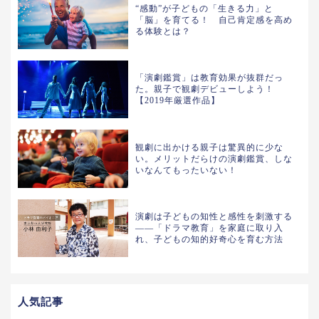
“感動”が子どもの「生きる力」と
「脳」を育てる！ 自己肯定感を高め
る体験とは？
「演劇鑑賞」は教育効果が抜群だっ
た。親子で観劇デビューしよう！
【2019年厳選作品】
観劇に出かける親子は驚異的に少な
い。メリットだらけの演劇鑑賞、しな
いなんてもったいない！
演劇は子どもの知性と感性を刺激する
――「ドラマ教育」を家庭に取り入
れ、子どもの知的好奇心を育む方法
人気記事