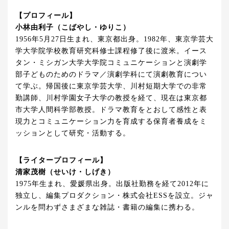
【プロフィール】
小林由利子（こばやし・ゆりこ）
1956年5月27日生まれ、東京都出身。1982年、東京学芸大
学大学院学校教育研究科修士課程修了後に渡米。イース
タン・ミシガン大学大学院コミュニケーションと演劇学
部子どものためのドラマ／演劇学科にて演劇教育につい
て学ぶ。帰国後に東京学芸大学、川村短期大学での非常
勤講師、川村学園女子大学の教授を経て、現在は東京都
市大学人間科学部教授。ドラマ教育をとおして感性と表
現力とコミュニケーション力を育成する保育者養成をミ
ッションとして研究・活動する。
【ライタープロフィール】
清家茂樹（せいけ・しげき）
1975年生まれ、愛媛県出身。出版社勤務を経て2012年に
独立し、編集プロダクション・株式会社ESSを設立。ジャ
ンルを問わずさまざまな雑誌・書籍の編集に携わる。