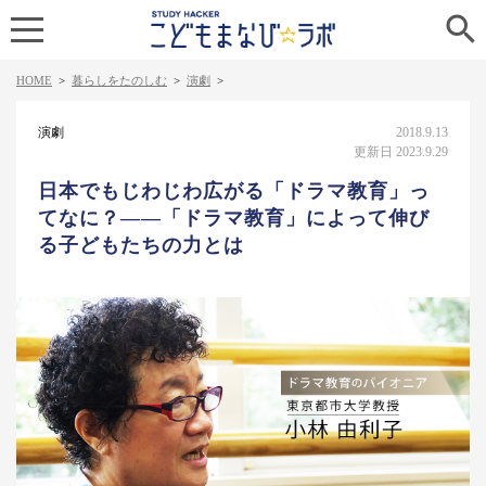

HOME
>
暮らしをたのしむ
>
演劇
>
演劇
2018.9.13
更新日 2023.9.29
日本でもじわじわ広がる「ドラマ教育」っ
てなに？――「ドラマ教育」によって伸び
る子どもたちの力とは