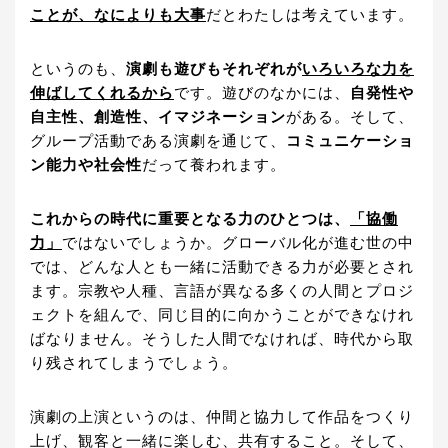
ことが、なによりも大事
だとわたしは考えています。
というのも、
演劇も遊びもそれぞれが
いろいろな力を
伸ばしてくれるから
です。遊びのなかには、
自発性や
自主性、創造性、イマジネーション
がある。そして、
グループ活動である演劇を通じて、
コミュニケーショ
ン能力や社会性
だって養われます。
これからの時代に重要となる力のひとつは、
「協働
力」
ではないでしょうか。グローバル化が進む世の中
では、どんな人とも一緒に活動できる力が必要とされ
ます。宗教や人種、言語が異なる多くの人間とプロジ
ェクトを組んで、同じ目的に向かうことができなけれ
ばなりません。そうした人間でなければ、時代から取
り残されてしまうでしょう。
演劇の上演というのは、仲間と協力して作品をつくり
上げ、観客と一緒に楽しむ、共有すること。そして、