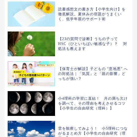
読書感想文の書き方【小学生向け】を
徹底解説。夏休みの宿題がうまくい
く、低学年親のサポート術
【23の質問で診断】うちの子って
HSC（ひといちばい敏感な子）？ 対
処法も教えます
【保育士が解説】子どもの “意地悪” へ
の対処法｜「気質」と「親の影響」ど
っちが強い？
小4理科の学習に直結！ 月の満ち欠け
を調べて、その理由を考えさせるコツ
【小学生の自由研究（理科）】
雲を観察してみよう！ 小5理科につな
がるまとめ方【小学生の自由研究（理