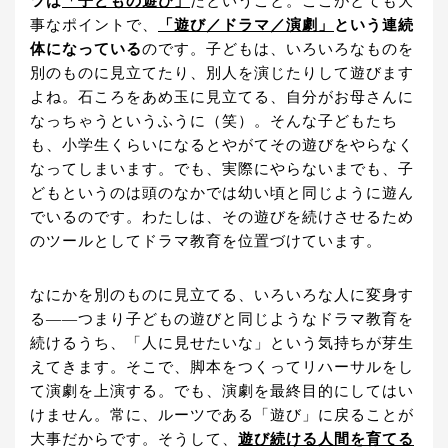
ツは
「子どもの遊び」
だということ。ここがとても大
事なポイントで、
「遊び／ドラマ／演劇」
という連続
体になっている
のです。子どもは、いろいろなものを
別のものに見立てたり、別人を演じたりして遊びます
よね。石ころをあめ玉に見立てる、自分がお母さんに
なっちゃうというふうに（笑）。そんな子どもたち
も、小学生くらいになるとやがてその遊びをやらなく
なってしまいます。でも、実際にやらないまでも、子
どもというのは頭のなかでは幼い頃と同じように遊ん
でいるのです。わたしは、その遊びを続けさせるため
のツールとしてドラマ教育を位置づけています。
なにかを別のものに見立てる、いろいろな人に変身す
る――つまり子どもの遊びと同じようなドラマ教育を
続けるうち、「人に見せたいな」という気持ちが芽生
えてきます。そこで、脚本をつくってリハーサルをし
て演劇を上演する。でも、演劇を最終目的にしてはい
けません。常に、ルーツである「遊び」に戻ることが
大事だからです。そうして、
遊び続ける人間を育てる