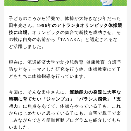
子どものころから活発で、体操が大好きな少年だった
田中光さん。
1996年のアトランタオリンピック体操競
技に出場
。オリンピックの舞台で新技を成功させ、そ
の技は自身の名前から『TANAKA』と認定されるな
ど活躍しました。
現在は、流通経済大学で幼少児教育･健康教育･介護予
防などをテーマとした研究を行う他、体操教室にて子
どもたちに体操指導を行っています。
今回は、そんな田中さんに、
運動能力の発達に大事な
時期に育てたい「ジャンプ力」「バランス感覚」「支
持力」
に焦点をあてて、体操をやっている子も、これ
からはじめたいと思っている子にも、
自宅で親子で楽
しみながらできる簡単運動プログラムを紹介
してもら
いました。