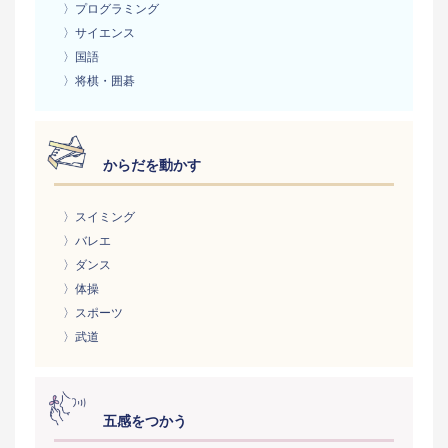
〉プログラミング
〉サイエンス
〉国語
〉将棋・囲碁
からだを動かす
〉スイミング
〉バレエ
〉ダンス
〉体操
〉スポーツ
〉武道
五感をつかう