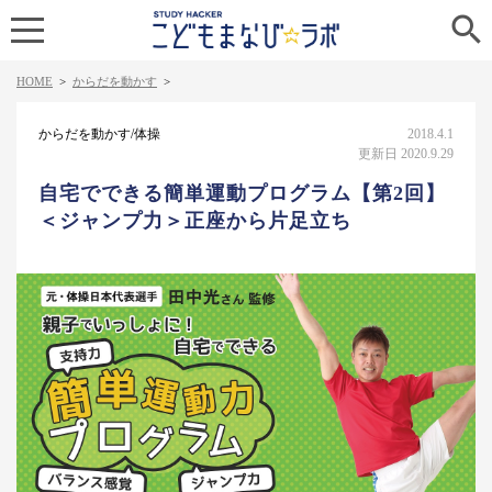

HOME
>
からだを動かす
>
からだを動かす/体操
2018.4.1
更新日 2020.9.29
自宅でできる簡単運動プログラム【第2回】
＜ジャンプ力＞正座から片足立ち