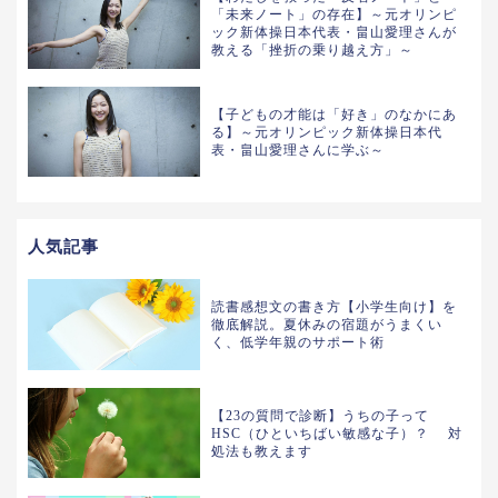
「未来ノート」の存在】～元オリンピ
ック新体操日本代表・畠山愛理さんが
教える「挫折の乗り越え方」～
【子どもの才能は「好き」のなかにあ
る】～元オリンピック新体操日本代
表・畠山愛理さんに学ぶ～
人気記事
読書感想文の書き方【小学生向け】を
徹底解説。夏休みの宿題がうまくい
く、低学年親のサポート術
【23の質問で診断】うちの子って
HSC（ひといちばい敏感な子）？ 対
処法も教えます