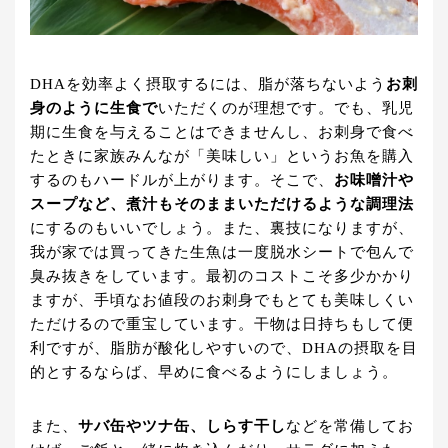
DHAを効率よく摂取するには、脂が落ちないよう
お刺
身のように生食で
いただくのが理想です。でも、乳児
期に生食を与えることはできませんし、お刺身で食べ
たときに家族みんなが「美味しい」というお魚を購入
するのもハードルが上がります。そこで、
お味噌汁や
スープなど、煮汁もそのままいただけるような調理法
にするのもいいでしょう。また、裏技になりますが、
我が家では買ってきた生魚は一度脱水シートで包んで
臭み抜きをしています。最初のコストこそ多少かかり
ますが、手頃なお値段のお刺身でもとても美味しくい
ただけるので重宝しています。干物は日持ちもして便
利ですが、脂肪が酸化しやすいので、DHAの摂取を目
的とするならば、早めに食べるようにしましょう。
また、
サバ缶やツナ缶、しらす干し
などを常備してお