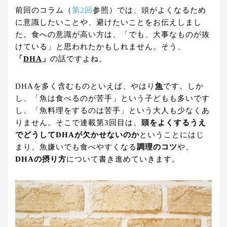
前回のコラム（
第2回
参照）では、頭がよくなるため
に意識したいことや、避けたいことをお伝えしまし
た。食への意識が高い方は、「でも、大事なものが抜
けている」と思われたかもしれません。そう、
「
DHA
」
の話ですよね。
DHAを多く含むものといえば、やはり
魚
です。しか
し、「魚は食べるのが苦手」という子どもも多いです
し、「魚料理をするのは苦手」という大人も少なくあ
りません。そこで連載第3回目は、
頭をよくするうえ
でどうしてDHAが欠かせないのか
ということにはじ
まり、魚嫌いでも食べやすくなる
調理のコツ
や、
DHAの摂り方
について書き進めていきます。