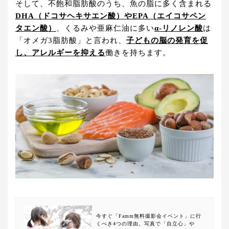
そして、不飽和脂肪酸のうち、魚の脂に多く含まれる
DHA（ドコサヘキサエン酸）やEPA（エイコサペン
タエン酸
）
、くるみや亜麻仁油に多い
α-リノレン酸
は
「オメガ3脂肪酸」と言われ、
子どもの脳の発育を促
し、アレルギーを抑える
働きを持ちます。
今すぐ「Famm無料撮影会イベント」に行
くべき4つの理由。写真で「自立心」や