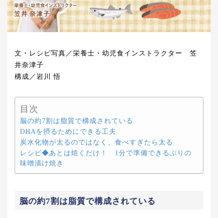
文・レシピ写真／栄養士・幼児食インストラクター 笠
井奈津子
構成／岩川 悟
目次
脳の約7割は脂質で構成されている
DHAを摂るためにできる工夫
炭水化物が太るのではなく、食べすぎたら太る
レシピ◆あとは焼くだけ！ 1分で準備できるぶりの
味噌漬け焼き
脳の約7割は脂質で構成されている