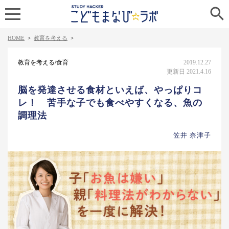

HOME
>
教育を考える
>
教育を考える/食育
2019.12.27
更新日 2021.4.16
脳を発達させる食材といえば、やっぱりコ
レ！ 苦手な子でも食べやすくなる、魚の
調理法
笠井 奈津子