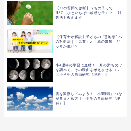
【23の質問で診断】うちの子って
HSC（ひといちばい敏感な子）？ 対
処法も教えます
【保育士が解説】子どもの “意地悪” へ
の対処法｜「気質」と「親の影響」ど
っちが強い？
小4理科の学習に直結！ 月の満ち欠け
を調べて、その理由を考えさせるコツ
【小学生の自由研究（理科）】
雲を観察してみよう！ 小5理科につな
がるまとめ方【小学生の自由研究（理
科）】