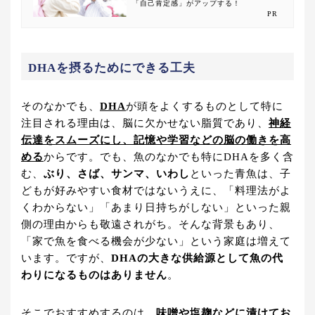
「自己肯定感」がアップする！
PR
DHAを摂るためにできる工夫
そのなかでも、
DHA
が頭をよくするものとして特に
注目される理由は、脳に欠かせない脂質であり、
神経
伝達をスムーズにし、記憶や学習などの脳の働きを高
める
からです。でも、魚のなかでも特にDHAを多く含
む、
ぶり、さば、サンマ、いわし
といった青魚は、子
どもが好みやすい食材ではないうえに、「料理法がよ
くわからない」「あまり日持ちがしない」といった親
側の理由からも敬遠されがち。そんな背景もあり、
「家で魚を食べる機会が少ない」という家庭は増えて
います。ですが、
DHAの大きな供給源として魚の代
わりになるものはありません
。
そこでおすすめするのは、
味噌や塩麹などに漬けてお