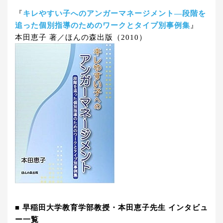
『
キレやすい子へのアンガーマネージメント―段階を
追った個別指導のためのワークとタイプ別事例集
』
本田恵子 著／ほんの森出版（2010）
■ 早稲田大学教育学部教授・本田恵子先生 インタビュ
ー一覧