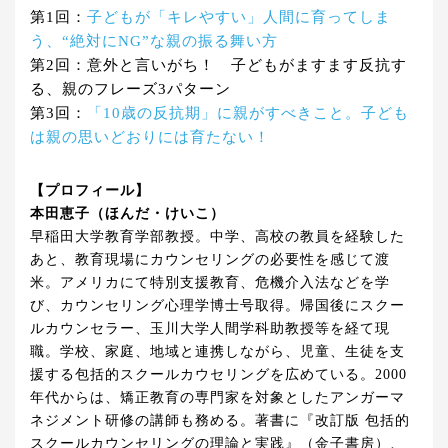
第1回：
子どもが「キレやすい」人間に育ってしま
う、“絶対にNG”な親の振る舞い方
第2回：意外と言いがち！ 子どもがますます反抗す
る、親のフレーズ3パターン
第3回：
「10歳の反抗期」に親がすべきこと。子ども
は親の思いどおりには育たない！
【プロフィール】
本田恵子（ほんだ・けいこ）
早稲田大学教育学部教授。中学、高校の教員を経験した
あと、教育現場にカウンセリングの必要性を感じて渡
米。アメリカにて特別支援教育、危機介入法などを学
び、カウンセリング心理学博士号取得。帰国後にスクー
ルカウンセラー、玉川大学人間学科助教授等を経て現
職。学校、家庭、地域と連携しながら、児童、生徒を支
援する包括的スクールカウセリングを広めている。2000
年代からは、矯正教育の専門家を対象としたアンガーマ
ネジメント研修の講師も務める。著書に『改訂版 包括的
スクールカウンセリングの理論と実践』（金子書房）、