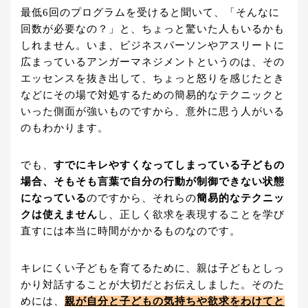
最低6回のプログラムを受けると聞いて、「そんなに
回数が必要なの？」と、ちょっと驚いた人もいるかも
しれません。いま、ビジネスパーソンやアスリートに
広まっているアンガーマネジメントというのは、その
エッセンスを抜き出して、ちょっと怒りを感じたとき
などにその場で対処するための簡易的なテクニックと
いった側面が強いものですから、意外に思う人がいる
のもわかります。
でも、
すでにキレやすくなってしまっている子どもの
場合、そもそも言葉で自分の行動が制御できない状態
になっている
のですから、それらの
簡易的なテクニッ
クは使えません
し、正しく欲求を表現することを学び
直すには本当に時間がかかるものなのです。
キレにくい子どもを育てるために、親は子どもとしっ
かり対話することが大切だとお伝えしました。そのた
めには、
親が自分と子どもの気持ちや欲求をわけてと