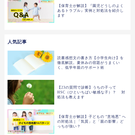
【保育士が解説】『園児どうしのよく
あるトラブル』実例と対処法を紹介し
ます
人気記事
読書感想文の書き方【小学生向け】を
徹底解説。夏休みの宿題がうまくい
く、低学年親のサポート術
【23の質問で診断】うちの子って
HSC（ひといちばい敏感な子）？ 対
処法も教えます
【保育士が解説】子どもの “意地悪” へ
の対処法｜「気質」と「親の影響」ど
っちが強い？