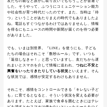
友だちの親など誰かに取り次いでもらうことが普通で
した。そうやって、ふつうにコミュニケーション能力
や社会性が育つ時代だったのです。また、当時は「待
つ」ということがあたりまえの時代でもありましたよ
ね。電話もすぐつながるわけではありませんし、情報
を得るにもニュースの時間や新聞が届くのを待つ必要
がありました。
でも、いまは別世界。『LINE』を使うにも、子ども
たちの場合はそれこそ「数秒ルール」です。いつも
「返信しなきゃ！」と思っていますし、友だちから遅
れまいとスマホを介して情報に追われ、
つねに不安と
興奮をいったりきたりしている状況
といえます。そん
な状況では、感情が安定するわけもありません。
それこそ、感情をコントロールできる「キレない子ど
も」に育てるとなると、そういう状況を変える必要が
あります。たとえば、家族で食卓を囲むときにはテレ
ビを消すとかスマホは使わないといったルールをつく