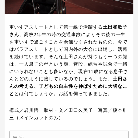
車いすアスリートとして第一線で活躍する
土田和歌子
さん
。高校2年生の時の交通事故によりその後の一生
を車いすで過ごすことを余儀なくされたものの、今で
はパラアスリートとして国内外の大会に出場し、活躍
を続けています。そんな土田さんが持つもう一つの顔
は、一人息子の母という顔。普段、練習や試合で一緒
にいられないことも多いなか、現在11歳になる息子さ
んとどのように接しているのでしょう。また、
土田さ
んの考える、子どもの自主性を伸ばすために大切なこ
と
とは何でしょうか。お話を伺ってきました。
構成／岩川悟 取材・文／田口久美子 写真／榎本壯
三（メインカットのみ）