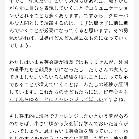
手でも「伝えたい」という気持ちがあれば、恥ずかし
がらずに自分を表現していくことでコミュニケーショ
ンがとれることも多々あります。ですから、グローバ
ルな人間として活躍するのは、まずは臆せずに前に進
んでいくことが必要になってくると思います。その勇
気があれば、世界はどんどん身近なものになっていく
でしょう。
わたしはいまも英会話が得意ではありませんが、外国
の選手たちと顔見知りになったし、たくさんの友人も
できました。いろいろな経験を積むことによって対応
できることが増えていくことは、わたしの経験が証明
しています。これからの子どもたちには、
好奇心をも
ってあらゆることにチャレンジしてほしい
ですよね。
もし将来的に海外でチャレンジしたいという夢がある
のならば、小さい頃から英会話は学んでおいたほうが
いいでしょう。息子もいま英会話を習っています。わ
たしのホノルルマラソン大会に帯同した際に、仲の良