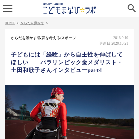

HOME
>
からだを動かす
>
からだを動かす/教育を考える/スポーツ
2018.9.10
更新日 2020.10.21
子どもには「経験」から自主性を伸ばして
ほしい――パラリンピック金メダリスト・
土田和歌子さんインタビューpart4