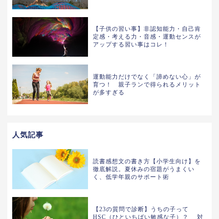
【子供の習い事】非認知能力・自己肯
定感・考える力・音感・運動センスが
アップする習い事はコレ！
運動能力だけでなく「諦めない心」が
育つ！ 親子ランで得られるメリット
が多すぎる
人気記事
読書感想文の書き方【小学生向け】を
徹底解説。夏休みの宿題がうまくい
く、低学年親のサポート術
【23の質問で診断】うちの子って
HSC（ひといちばい敏感な子）？ 対