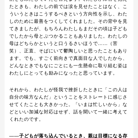
たときも、わたしの前では涙を見せたことはなく、こ
ういうときはこうするべきという方向性を示し、わた
しのために最善をつくしてくれました。その背中を見
てきましたが、もちろんわたしもまだその頃は子ども
でしたから母とぶつかることもありました。わたしの
母はどちらかというと口うるさいほうで……（苦
笑）、正直、そばにいて鬱陶しいと思ったこともあり
ます。でも、すごく前向きで真面目な人でしたから、
どんなときでもなにごとにも一生懸命に取り組む姿は
わたしにとっても励みになったと思っています。
それから、わたしが怪我で挫折したときに「この人は
自分の味方なんだ」ということをストレートに感じさ
せてくたことも大きかった。「いまは忙しいから」な
どといい加減な対応はせず、話を聞いて一緒に考えて
くれたのです。
――子どもが落ち込んでいるとき、親は目標になる存