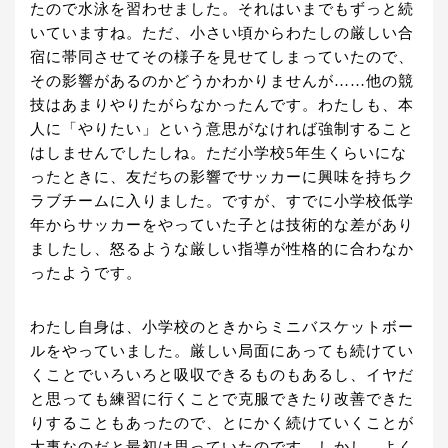
たので水泳を習わせました。それはいまでもずっと続
いていますね。ただ、小さい頃からわたしの厳しい合
宿に帯同させてその様子を見せてしまっていたので、
その影響があるのかどうかわかりませんが……他の競
技はあまりやりたがらなかったんです。わたしも、本
人に「やりたい」という意思がなければ強制すること
はしませんでしたしね。ただ小学校5年生くらいにな
ったときに、友だちの影響でサッカーに興味を持ちク
ラブチームに入りました。ですが、すでに小学校低学
年からサッカーをやっていた子とは技術的な差があり
ましたし、怒るような厳しい指導が性格的に合わなか
ったようです。
わたし自身は、小学校のときからミニバスケットボー
ルをやっていました。厳しい局面にあっても続けてい
くことでいろいろと吸収できるものもあるし、イヤだ
と思っても練習に行くことで克服できたり改善できた
りすることもあったので、とにかく続けていくことが
大事なのだと最初は思っていたのです。しかし、よく