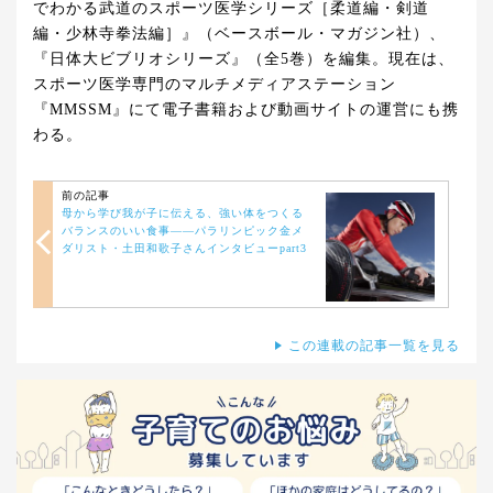
でわかる武道のスポーツ医学シリーズ［柔道編・剣道
編・少林寺拳法編］』（ベースボール・マガジン社）、
『日体大ビブリオシリーズ』（全5巻）を編集。現在は、
スポーツ医学専門のマルチメディアステーション
『MMSSM』にて電子書籍および動画サイトの運営にも携
わる。
前の記事
母から学び我が子に伝える、強い体をつくる
バランスのいい食事――パラリンピック金メ
ダリスト・土田和歌子さんインタビューpart3
この連載の記事一覧を見る