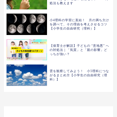
処法も教えます
小4理科の学習に直結！ 月の満ち欠け
を調べて、その理由を考えさせるコツ
【小学生の自由研究（理科）】
【保育士が解説】子どもの “意地悪” へ
の対処法｜「気質」と「親の影響」ど
っちが強い？
雲を観察してみよう！ 小5理科につな
がるまとめ方【小学生の自由研究（理
科）】