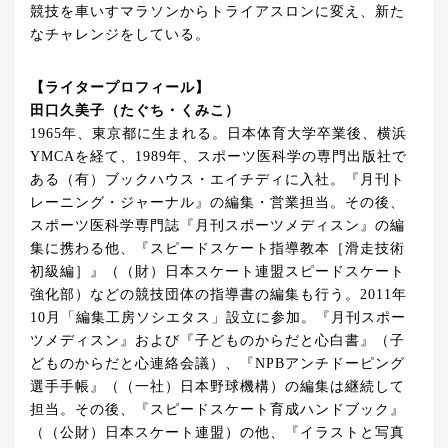
競技を車いすマラソンからトライアスロンに変え、新た
なチャレンジをしている。
【ライタープロフィール】
田口久美子（たぐち・くみこ）
1965年、東京都に生まれる。日本体育大学卒業後、横浜
YMCAを経て、1989年、スポーツ医科学の専門出版社で
ある（有）ブックハウス・エイチディに入社。『月刊ト
レーニング・ジャーナル』の編集・営業担当。その後、
スポーツ医科学専門誌『月刊スポーツメディスン』の編
集に携わる他、『スピードスケート指導教本［滑走技術
初級編］』（（財）日本スケート連盟スピードスケート
強化部）などの競技団体の指導書の編集も行う。2011年
10月「編集工房ソシエタス」設立に参加。『月刊スポー
ツメディスン』および『子どものからだと心白書』（子
どものからだと心連絡会議）、『NPBアンチドーピング
選手手帳』（（一社）日本野球機構）の編集は継続して
担当。その後、『スピードスケート育成ハンドブック』
（（公財）日本スケート連盟）の他、『イラストと写真