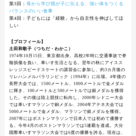
第3回：
母から学び我が子に伝える、強い体をつくる
バランスのいい食事
第4回：子どもには「経験」から自主性を伸ばしてほ
しい
【プロフィール】
土田和歌子（つちだ・わかこ）
1974年10月15日、東京都出身。高校2年時に交通事故で脊
髄損傷を負い、車いす生活となる。翌年の秋にアイスス
レッジスピードスケートの講習会に参加し、約3カ月後の
リレハンメルパラリンピック（1994年）に出場。4年後の
長野大会では、1500メートル、1000メートルで金メダル
に輝き、100メートルと500メートルでは銀メダルを獲得
した。その後は陸上競技に転向し、2000年シドニー大会
では車いすマラソンで銅メダル、2004年アテネ大会では
5000メートルで金メダル、マラソンで銀メダルを獲得。
2007年にはボストンマラソンで日本人では初めて優勝す
る。今年4月のボストンマラソンでは5連覇を達成。大分
国際車いすマラソン大会では6度の優勝を誇る。現在は、