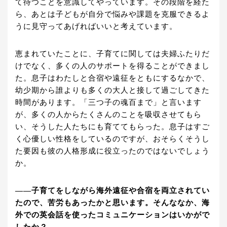
て待つことを意識してやっています。その段階を経た
ら、あとは子どもが自分で悩みや課題を克服できるよ
うに見守ってあげればいいと考えています。
恵まれていたことに、子育てに関しては夫婦ふたりだ
けでなく、多くの人のサポートを得ることができまし
た。息子はわたしと合宿や遠征をともにするなかで、
幼少期から誰よりも多くの大人と接して過ごしてきた
時間があります。「三つ子の魂百まで」と言います
が、多くの人からたくさんのことを吸収させてもら
い、そうした人たちにも育ててもらった。息子はすご
く心優しい性格をしているのですが、おそらくそうし
た要因も彼の人格形成に役立ったのではないでしょう
か。
――子育てをしながら海外遠征や合宿を両立されてい
たので、苦労もあったかと思います。そんななか、海
外での英会話を使ったコミュニケーションはいかがで
したか？